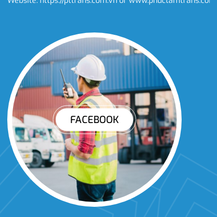
Website:
https://pttrans.com.vn
or
www.phuctamtrans.com
FACEBOOK