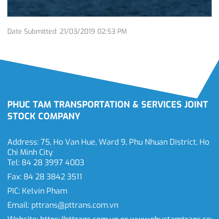
Date Submitted: 21/03/2019 02:53 PM
PHUC TAM TRANSPORTATION & SERVICES JOINT
STOCK COMPANY
Address: 75, Ho Van Hue, Ward 9, Phu Nhuan District, Ho
Chi Minh City
Tel: 84 28 3997 4003
Fax: 84 28 3842 3511
PIC: Kelvin Pham
Email:
pttrans@pttrans.com.vn