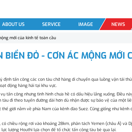
ABOUT US
SERVICE
IMAGE
NEWS
mộng mới của kinh tế toàn cầu
 BIỂN ĐỎ - CƠN ÁC MỘNG MỚI 
ý định tấn công các con tàu chở hàng di chuyển qua luồng vận tải t
oạt động hàng hải tại khu vực.
 vụ tấn công nhưng tình hình chưa hề có dấu hiệu lắng xuống. Điều n
n tàu đi theo tuyến đường dài hơn dù nhận được sự bảo vệ của một li
t thế giới nằm về phía Nam của kênh đào Suez. Cũng giống như kênh 
, có chiều rộng rơi vào khoảng 28km, phân tách Yemen (châu Á) và Dji
à lực lượng Houthi lựa chọn để tổ chức tấn công tàu bè qua lại.