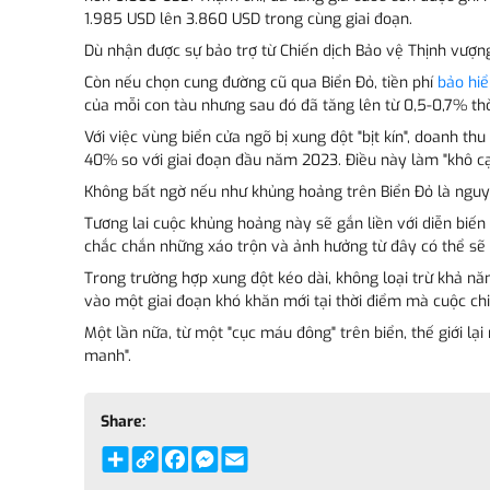
1.985 USD lên 3.860 USD trong cùng giai đoạn.
Dù nhận được sự bảo trợ từ Chiến dịch Bảo vệ Thịnh vượn
Còn nếu chọn cung đường cũ qua Biển Đỏ, tiền phí
bảo hi
của mỗi con tàu nhưng sau đó đã tăng lên từ 0,5-0,7% thờ
Với việc vùng biển cửa ngõ bị xung đột "bịt kín", doanh t
40% so với giai đoạn đầu năm 2023. Điều này làm "khô cạ
Không bất ngờ nếu như khủng hoảng trên Biển Đỏ là nguyê
Tương lai cuộc khủng hoảng này sẽ gắn liền với diễn biến 
chắc chắn những xáo trộn và ảnh hưởng từ đây có thể sẽ 
Trong trường hợp xung đột kéo dài, không loại trừ khả nă
vào một giai đoạn khó khăn mới tại thời điểm mà cuộc chi
Một lần nữa, từ một "cục máu đông" trên biển, thế giới lạ
manh".
Share:
Share
Copy
Facebook
Messenger
Email
Link