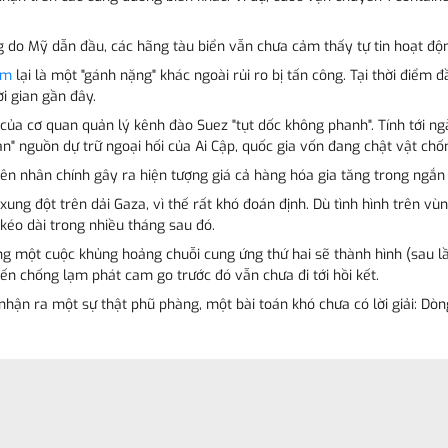
g do Mỹ dẫn đầu, các hãng tàu biển vẫn chưa cảm thấy tự tin hoạt độ
ểm
lại là một "gánh nặng" khác ngoài rủi ro bị tấn công. Tại thời điểm 
i gian gần đây.
hu của cơ quan quản lý kênh đào Suez "tụt dốc không phanh". Tính tới n
n" nguồn dự trữ ngoại hối của Ai Cập, quốc gia vốn đang chật vật chố
n nhân chính gây ra hiện tượng giá cả hàng hóa gia tăng trong ngắn
xung đột trên dải Gaza, vì thế rất khó đoán định. Dù tình hình trên vùn
kéo dài trong nhiều tháng sau đó.
ng một cuộc khủng hoảng chuỗi cung ứng thứ hai sẽ thành hình (sau lần
ến chống lạm phát cam go trước đó vẫn chưa đi tới hồi kết.
i nhận ra một sự thật phũ phàng, một bài toán khó chưa có lời giải: 