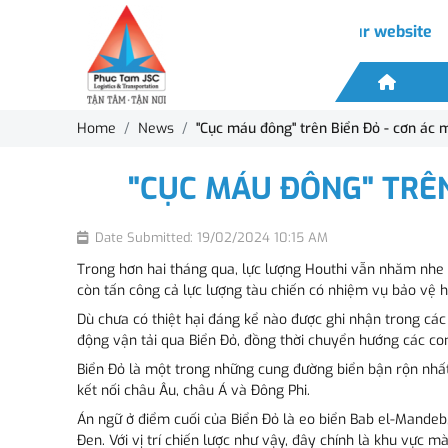
Welcome to our website
Home
News
"Cục máu đông" trên Biển Đỏ - cơn ác 
"CỤC MÁU ĐÔNG" TRÊN
Date Submitted: 19/02/2024 10:15 AM
Trong hơn hai tháng qua, lực lượng Houthi vẫn nhăm nhe 
còn tấn công cả lực lượng tàu chiến có nhiệm vụ bảo vệ h
Dù chưa có thiệt hại đáng kể nào được ghi nhận trong các
động vận tải qua Biển Đỏ, đồng thời chuyển hướng các co
Biển Đỏ là một trong những cung đường biển bận rộn nhấ
kết nối châu Âu, châu Á và Đông Phi.
Án ngữ ở điểm cuối của Biển Đỏ là eo biển Bab el-Mandeb
Đen. Với vị trí chiến lược như vậy, đây chính là khu vực m