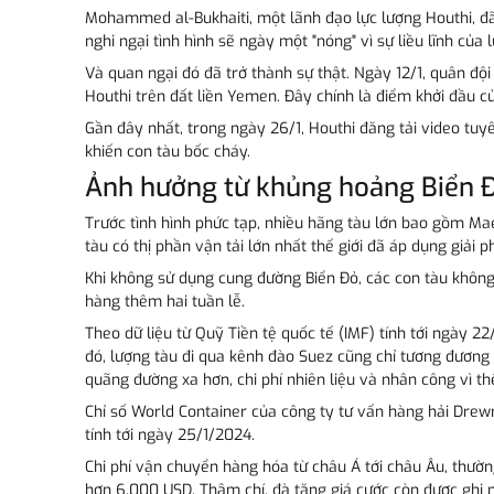
Mohammed al-Bukhaiti, một lãnh đạo lực lượng Houthi, đã t
nghi ngại tình hình sẽ ngày một "nóng" vì sự liều lĩnh của 
Và quan ngại đó đã trở thành sự thật. Ngày 12/1, quân độ
Houthi trên đất liền Yemen. Đây chính là điểm khởi đầu củ
Gần đây nhất, trong ngày 26/1, Houthi đăng tải video tu
khiến con tàu bốc cháy.
Ảnh hưởng từ khủng hoảng Biển Đ
Trước tình hình phức tạp, nhiều hãng tàu lớn bao gồm Mae
tàu có thị phần vận tải lớn nhất thế giới đã áp dụng giải ph
Khi không sử dụng cung đường Biển Đỏ, các con tàu không
hàng thêm hai tuần lễ.
Theo dữ liệu từ Quỹ Tiền tệ quốc tế (IMF) tính tới ngày 
đó, lượng tàu đi qua kênh đào Suez cũng chỉ tương đương 
quãng đường xa hơn, chi phí nhiên liệu và nhân công vì th
Chỉ số World Container của công ty tư vấn hàng hải Drewr
tính tới ngày 25/1/2024.
Chi phí vận chuyển hàng hóa từ châu Á tới châu Âu, thườn
hơn 6.000 USD. Thậm chí, đà tăng giá cước còn được ghi n