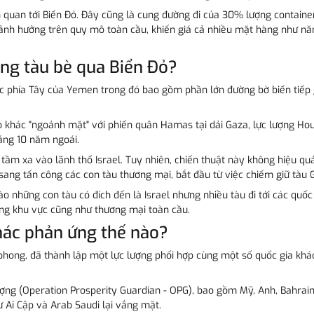
 quan tới Biển Đỏ. Đây cũng là cung đường đi của 30% lượng container 
nh hưởng trên quy mô toàn cầu, khiến giá cả nhiều mặt hàng như năng l
công tàu bè qua Biển Đỏ?
c phía Tây của Yemen trong đó bao gồm phần lớn đường bờ biển tiếp g
o khác "ngoảnh mặt" với phiến quân Hamas tại dải Gaza, lực lượng Hou
háng 10 năm ngoái.
 tầm xa vào lãnh thổ Israel. Tuy nhiên, chiến thuật này không hiệu q
t sang tấn công các con tàu thương mại, bắt đầu từ việc chiếm giữ tà
ào những con tàu có đích đến là Israel nhưng nhiều tàu đi tới các q
ong khu vực cũng như thương mại toàn cầu.
hác phản ứng thế nào?
ên phong, đã thành lập một lực lượng phối hợp cùng một số quốc gia k
ợng (Operation Prosperity Guardian - OPG), bao gồm Mỹ, Anh, Bahrain,
 Ai Cập và Arab Saudi lại vắng mặt.