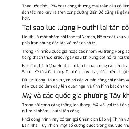
Theo ước tính, 12% hoạt động thương mại toàn cầu có liên
ách tắc nào xảy ra trên cung đường Biển Đỏ cũng sẽ gây ả
hơn.
Tại sao lực lượng Houthi lại tấn 
Houthi là một nhóm nổi loạn tại Yemen, kiểm soát khu vự
phía Iran nhưng độc lập về mặt chính trị.
Trong khi nhiều quốc gia hoặc các nhóm vũ trang Hồi giá
tiếng thách thức Israel ngay sau khi xung đột nổ ra hồi t
Ban đầu, lực lượng Houthi chỉ tập trung phóng các tên lửa
Saudi. Kể từ giữa tháng 11, nhóm này thay đổi chiến thuậ
Dù lực lượng Houthi tuyên bố các vụ tấn công chỉ nhắm v
này, qua đó làm dấy lên quan ngại về tình hình bất ổn tr
Mỹ và các quốc gia phương Tây k
Trong bối cảnh căng thẳng leo thang, Mỹ, với vai trò ti
rủi ro bị nhóm Houthi tấn công.
Khối đồng minh này có tên gọi Chiến dịch Bảo vệ Thịnh vư
Ban Nha. Tuy nhiên, một số cường quốc trong khu vực như