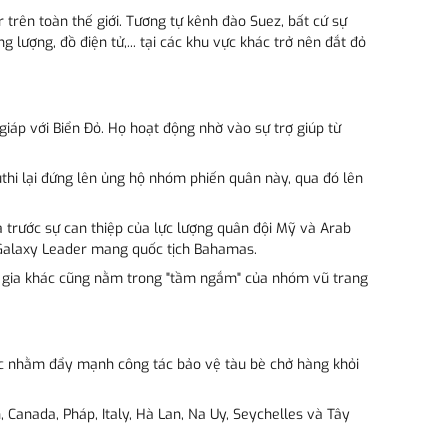
trên toàn thế giới. Tương tự kênh đào Suez, bất cứ sự
ượng, đồ điện tử,... tại các khu vực khác trở nên đắt đỏ
iáp với Biển Đỏ. Họ hoạt động nhờ vào sự trợ giúp từ
thi lại đứng lên ủng hộ nhóm phiến quân này, qua đó lên
uả trước sự can thiệp của lực lượng quân đội Mỹ và Arab
u Galaxy Leader mang quốc tịch Bahamas.
uốc gia khác cũng nằm trong "tầm ngắm" của nhóm vũ trang
hác nhằm đẩy mạnh công tác bảo vệ tàu bè chở hàng khỏi
 Canada, Pháp, Italy, Hà Lan, Na Uy, Seychelles và Tây