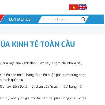
CONTACT US
CỦA KINH TẾ TOÀN CẦU
hủy cửa ngõ của kênh đào Suez này. Thậm chí, nhóm này
ày khiến cho nhiều hãng tàu biển buộc phải tạm dừng hoạt
ên minh quân sự.
đào này, Biển Đỏ là một phần của "mạch máu" hàng hải
bouti, một quốc gia nhỏ bé nằm tại phía Đông của lục địa