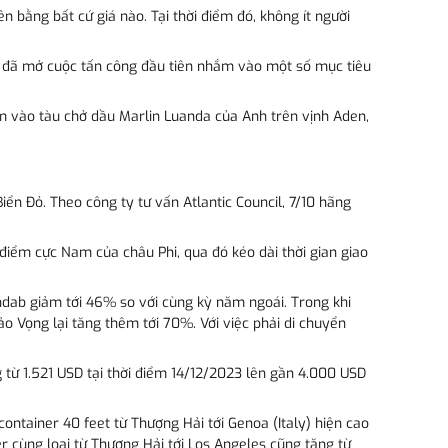
n bằng bất cứ giá nào. Tại thời điểm đó, không ít người
nh, đã mở cuộc tấn công đầu tiên nhắm vào một số mục tiêu
ằm vào tàu chở dầu Marlin Luanda của Anh trên vịnh Aden,
ển Đỏ. Theo công ty tư vấn Atlantic Council, 7/10 hãng
iểm cực Nam của châu Phi, qua đó kéo dài thời gian giao
andab giảm tới 46% so với cùng kỳ năm ngoái. Trong khi
o Vọng lại tăng thêm tới 70%. Với việc phải di chuyển
g từ 1.521 USD tại thời điểm 14/12/2023 lên gần 4.000 USD
ontainer 40 feet từ Thượng Hải tới Genoa (Italy) hiện cao
r cùng loại từ Thượng Hải tới Los Angeles cũng tăng từ